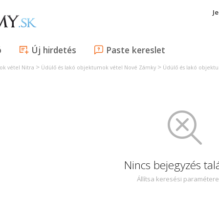
J
ó
Új hirdetés
Paste kereslet
>
>
k vétel Nitra
Üdülő és lakó objektumok vétel Nové Zámky
Üdülő és lakó objekt
Nincs bejegyzés tal
Állítsa keresési paraméter