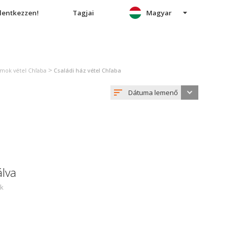
elentkezzen!
Tagjai
Magyar
>
umok vétel Chľaba
Családi ház vétel Chľaba
Dátuma lemenő
álva
ek