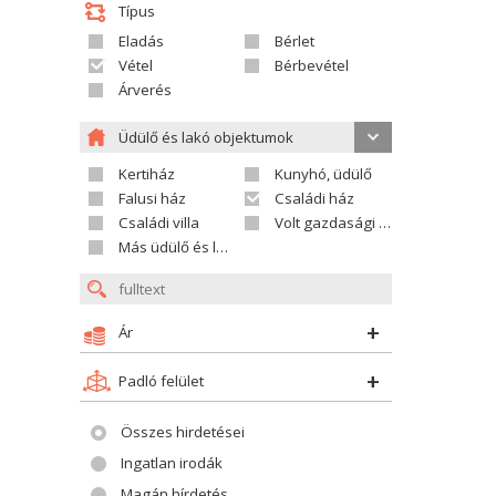
Típus
Eladás
Bérlet
Vétel
Bérbevétel
Árverés
Üdülő és lakó objektumok
Kertiház
Kunyhó, üdülő
Falusi ház
Családi ház
Családi villa
Volt gazdasági település
Más üdülő és lakó objektumok
Ár
Padló felület
Összes hirdetései
Ingatlan irodák
Magán hírdetés