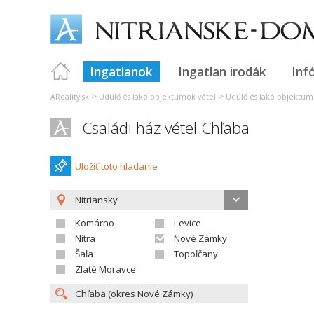
Ingatlanok
Ingatlan irodák
Inf
>
>
AReality.sk
Üdülő és lakó objektumok vétel
Üdülő és lakó objektumo
Családi ház vétel Chľaba
Uložiť toto hladanie
Nitriansky
Komárno
Levice
Nitra
Nové Zámky
Šaľa
Topoľčany
Zlaté Moravce