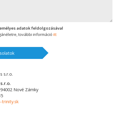
zemélyes adatok feldolgozásával
ánéletre, további információ
itt
solatok
s.r.o.
94002
Nové Zámky
35
-trinity.sk