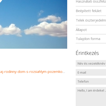
Használati összfelü
Beépített felület
Telek öszterjedel
Állapot
Tulajdon forma
Érintkezés
https://www.reality-trinity.sk/nehnutelnost/4272-na-predaj-rodinny-dom-s-rozsiahlym-pozemkom-v-obci-jatov