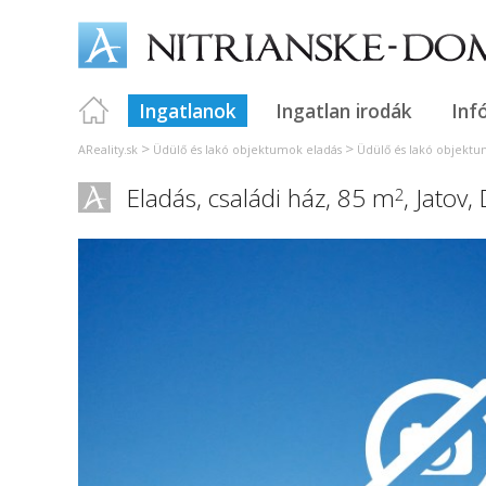
Ingatlanok
Ingatlan irodák
Inf
>
>
AReality.sk
Üdülő és lakó objektumok eladás
Üdülő és lakó objektu
Eladás, családi ház, 85 m
,
Jatov
,
2