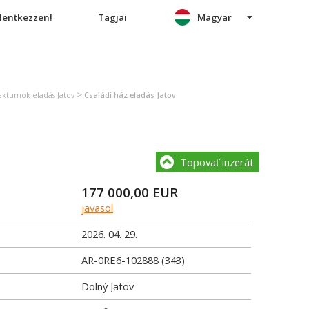
elentkezzen!
Tagjai
Magyar
>
ektumok eladás Jatov
Családi ház eladás Jatov
Topovať inzerát
177 000,00
EUR
javasol
2026. 04. 29.
AR-0RE6-102888 (343)
Dolný Jatov