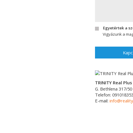
Egyetértek a s
Vigyázunk a mag
Kapc
TRINITY Real Plus 
G. Bethlena 317/50
Telefon:
09101835
E-mail:
info@reality