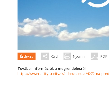
Érdekes
Küld
Nyomni
PDF
További információk a megrendelésről