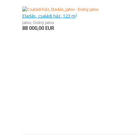
Eladás, családi ház, 123 m
2
Jatov
,
Dolný Jatov
88 000,00
EUR