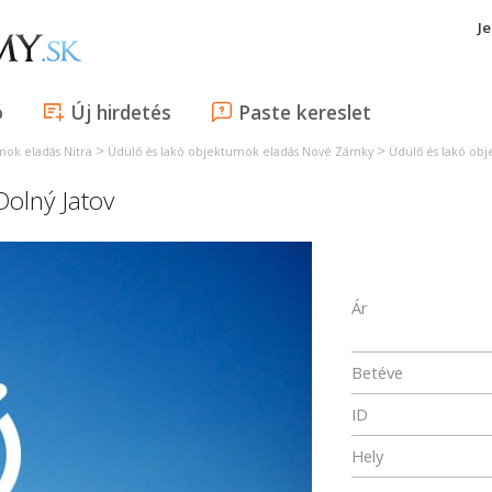
J
ó
Új hirdetés
Paste kereslet
>
>
mok eladás Nitra
Üdülő és lakó objektumok eladás Nové Zámky
Üdülő és lakó obj
Dolný Jatov
Ár
Betéve
ID
Hely