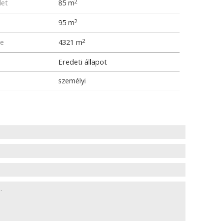
let
85 m
2
95 m
2
me
4321 m
2
Eredeti állapot
személyi