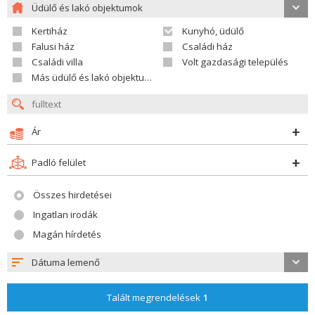
Üdülő és lakó objektumok
Kertiház
Kunyhó, üdülő
Falusi ház
Családi ház
Családi villa
Volt gazdasági település
Más üdülő és lakó objektumok
Ár
Padló felület
Összes hirdetései
Ingatlan irodák
Magán hírdetés
Dátuma lemenő
Talált megrendelések
1