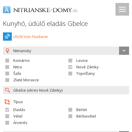
Kunyhó, üdülő eladás Gbelce
Uložiť toto hladanie
Nitriansky
Komárno
Levice
Nitra
Nové Zámky
Šaľa
Topoľčany
Zlaté Moravce
Típus
Eladás
Bérlet
Vétel
Bérbevétel
Árverés