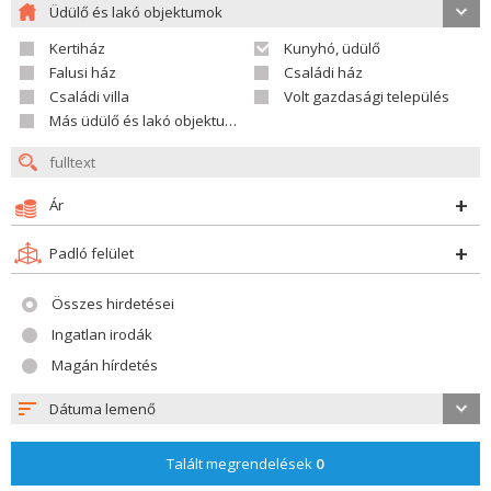
Üdülő és lakó objektumok
Kertiház
Kunyhó, üdülő
Falusi ház
Családi ház
Családi villa
Volt gazdasági település
Más üdülő és lakó objektumok
Ár
Padló felület
Összes hirdetései
Ingatlan irodák
Magán hírdetés
Dátuma lemenő
Talált megrendelések
0