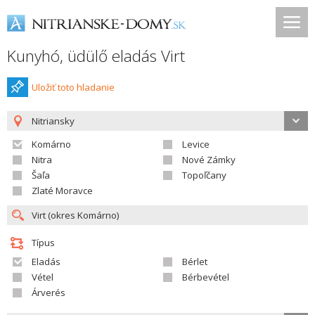
Kunyhó, üdülő eladás Virt
Uložiť toto hladanie
Nitriansky
Komárno
Levice
Nitra
Nové Zámky
Šaľa
Topoľčany
Zlaté Moravce
Típus
Eladás
Bérlet
Vétel
Bérbevétel
Árverés