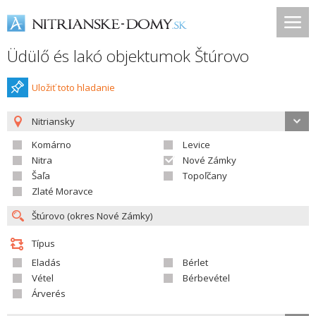
Üdülő és lakó objektumok Štúrovo
Uložiť toto hladanie
Nitriansky
Komárno
Levice
Nitra
Nové Zámky
Šaľa
Topoľčany
Zlaté Moravce
Típus
Eladás
Bérlet
Vétel
Bérbevétel
Árverés