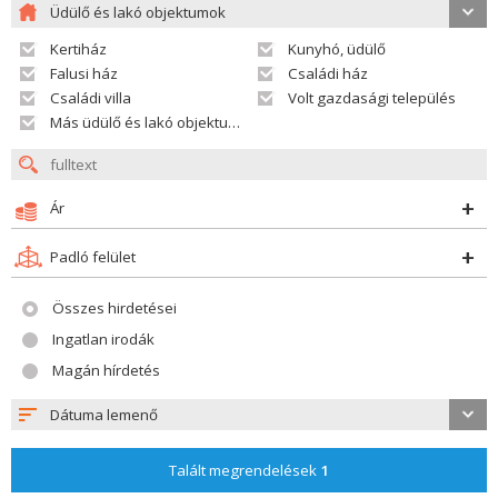
Üdülő és lakó objektumok
Kertiház
Kunyhó, üdülő
Falusi ház
Családi ház
Családi villa
Volt gazdasági település
Más üdülő és lakó objektumok
Ár
Padló felület
Összes hirdetései
Ingatlan irodák
Magán hírdetés
Dátuma lemenő
Talált megrendelések
1