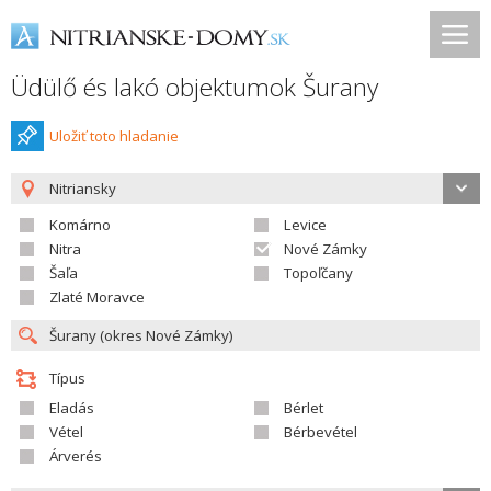
Üdülő és lakó objektumok Šurany
Uložiť toto hladanie
Nitriansky
Komárno
Levice
Nitra
Nové Zámky
Šaľa
Topoľčany
Zlaté Moravce
Típus
Eladás
Bérlet
Vétel
Bérbevétel
Árverés