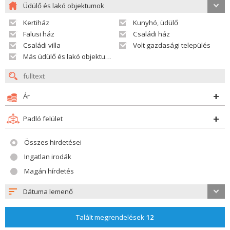
Üdülő és lakó objektumok
Kertiház
Kunyhó, üdülő
Falusi ház
Családi ház
Családi villa
Volt gazdasági település
Más üdülő és lakó objektumok
Ár
Padló felület
Összes hirdetései
Ingatlan irodák
Magán hírdetés
Dátuma lemenő
Talált megrendelések
12