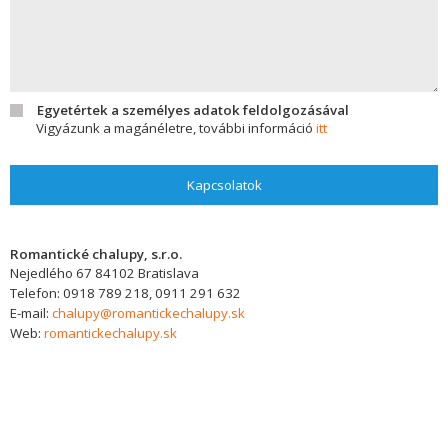
Egyetértek a személyes adatok feldolgozásával
Vigyázunk a magánéletre, további információ
itt
Kapcsolatok
Romantické chalupy, s.r.o.
Nejedlého 67
84102
Bratislava
Telefon:
0918 789 218, 0911 291 632
E-mail:
chalupy@romantickechalupy.sk
Web:
romantickechalupy.sk