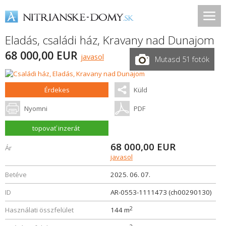
Eladás, családi ház,
Kravany nad Dunajom
68 000,00 EUR
javasol
Mutasd 51 fotók
Érdekes
Küld
Nyomni
PDF
topovať inzerát
68 000,00
EUR
Ár
javasol
Betéve
2025. 06. 07.
ID
AR-0553-1111473 (ch00290130)
2
Használati összfelület
144 m