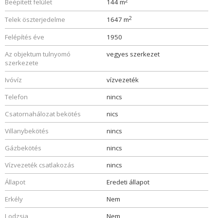
2
Beépített felület
144 m
2
Telek öszterjedelme
1647 m
Felépítés éve
1950
Az objektum tulnyomó
vegyes szerkezet
szerkezete
Ivóvíz
vízvezeték
Telefon
nincs
Csatornahálozat bekötés
nics
Villanybekötés
nincs
Gázbekötés
nincs
Vízvezeték csatlakozás
nincs
Állapot
Eredeti állapot
Erkély
Nem
Lodzsia
Nem